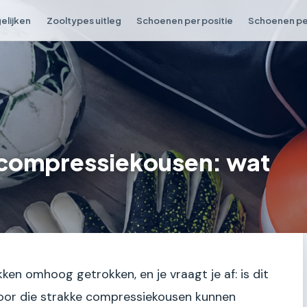
elijken
Zooltypes uitleg
Schoenen per positie
Schoenen per
 compressiekousen: wat
kken omhoog getrokken, en je vraagt je af: is dit
oor die strakke compressiekousen kunnen