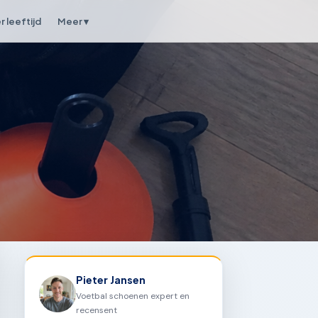
 leeftijd
Meer ▾
Pieter Jansen
Voetbal schoenen expert en
recensent