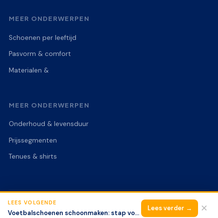
MEER ONDERWERPEN
Schoenen per leeftijd
Pasvorm & comfort
Materialen &
MEER ONDERWERPEN
Onderhoud & levensduur
Prijssegmenten
Tenues & shirts
LEES VOLGENDE
© 2026 Voetbalschoenen Expert
Alle rechten voorbehouden.
✕
Lees verder →
Voetbalschoenen schoonmaken: stap voor stap handleiding