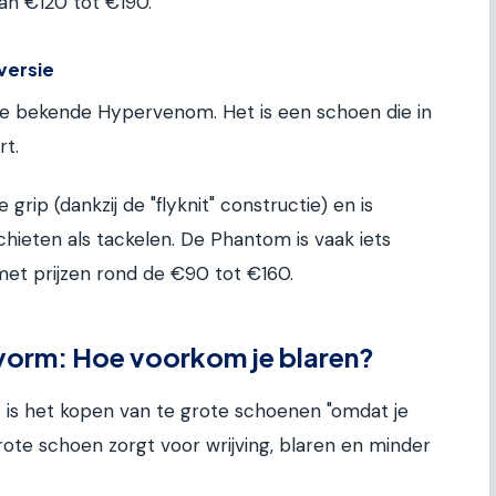
an €120 tot €190.
versie
e bekende Hypervenom. Het is een schoen die in
rt.
e grip (dankzij de "flyknit" constructie) en is
chieten als tackelen. De Phantom is vaak iets
met prijzen rond de €90 tot €160.
svorm: Hoe voorkom je blaren?
s is het kopen van te grote schoenen "omdat je
grote schoen zorgt voor wrijving, blaren en minder