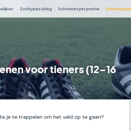
elijken
Zooltypes uitleg
Schoenen per positie
Schoenen per
nen voor tieners (12–16
en sta je te trappelen om het veld op te gaan?