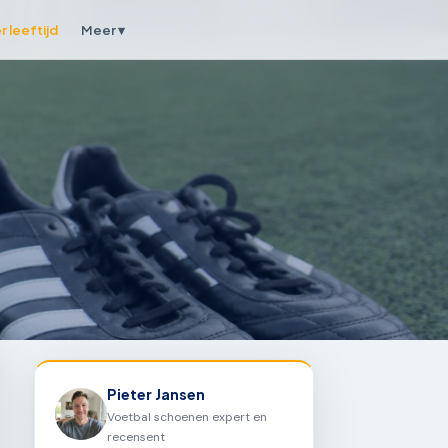
 leeftijd
Meer ▾
Pieter Jansen
Voetbal schoenen expert en
recensent