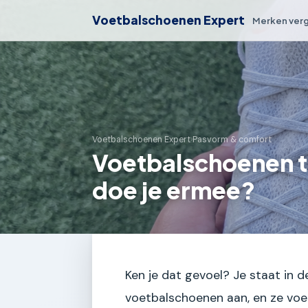
Voetbalschoenen Expert
Merken verg
Voetbalschoenen Expert
›
Pasvorm & comfort
Voetbalschoenen t
doe je ermee?
Ken je dat gevoel? Je staat in d
voetbalschoenen aan, en ze voele