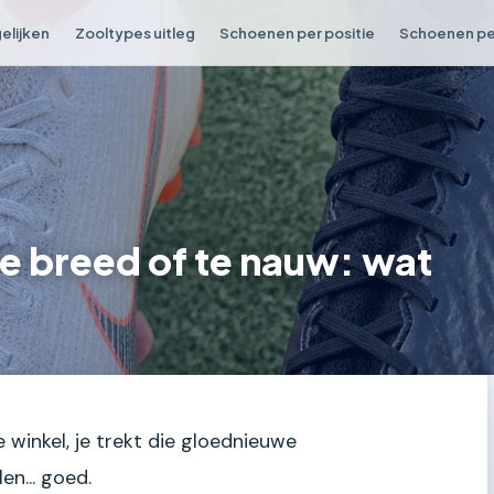
elijken
Zooltypes uitleg
Schoenen per positie
Schoenen per
e breed of te nauw: wat
e winkel, je trekt die gloednieuwe
n... goed.