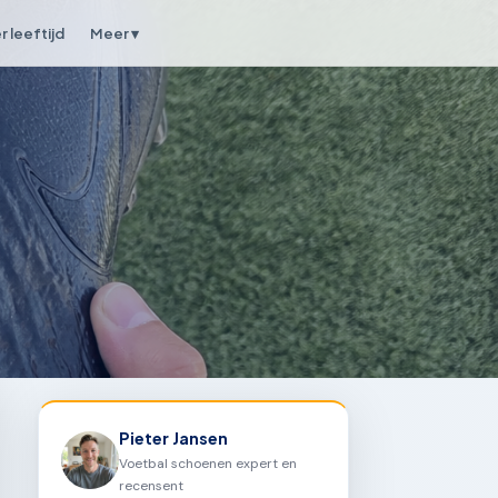
 leeftijd
Meer ▾
Pieter Jansen
Voetbal schoenen expert en
recensent