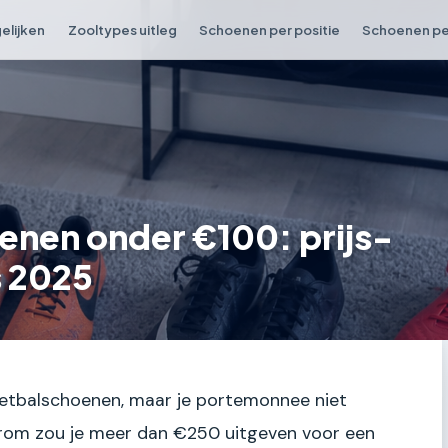
elijken
Zooltypes uitleg
Schoenen per positie
Schoenen per
enen onder €100: prijs-
s 2025
oetbalschoenen, maar je portemonnee niet
aarom zou je meer dan €250 uitgeven voor een