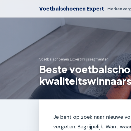
Voetbalschoenen Expert
Merken verg
Voetbalschoenen Expert
›
Prijssegmenten
Beste voetbalscho
kwaliteitswinnaar
Je bent op zoek naar nieuwe v
vergeten. Begrijpelijk. Want w