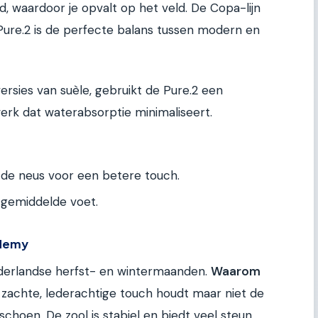
d, waardoor je opvalt op het veld. De Copa-lijn
 Pure.2 is de perfecte balans tussen modern en
versies van suèle, gebruikt de Pure.2 een
rk dat waterabsorptie minimaliseert.
de neus voor een betere touch.
 gemiddelde voet.
ademy
derlandse herfst- en wintermaanden.
Waarom
 zachte, lederachtige touch houdt maar niet de
w schoen. De zool is stabiel en biedt veel steun