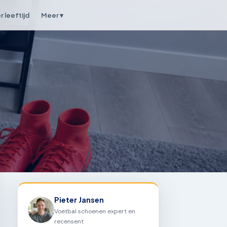
 leeftijd
Meer ▾
Pieter Jansen
Voetbal schoenen expert en
recensent