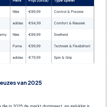
Merk
Prijs (circa)
Type Speler
Nike
€89,99
Control & Precisie
adidas
€94,99
Comfort & Klassiek
demy
Nike
€89,99
Snelheid
Puma
€99,99
Techniek & Flexibiliteit
adidas
€79,99
Spin & Grip
keuzes van 2025
die in 2025 de markt domineert, en gelukkig is