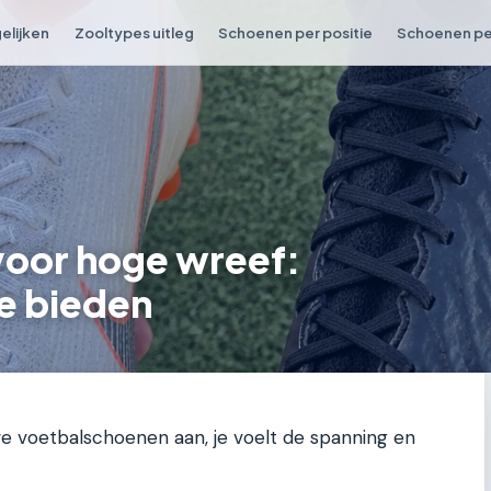
elijken
Zooltypes uitleg
Schoenen per positie
Schoenen per
oor hoge wreef:
e bieden
uwe voetbalschoenen aan, je voelt de spanning en