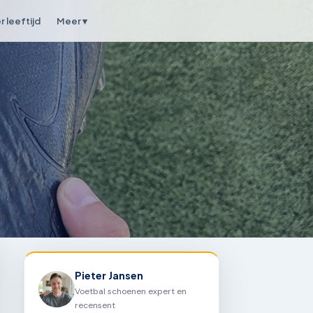
 leeftijd
Meer ▾
Pieter Jansen
Voetbal schoenen expert en
recensent