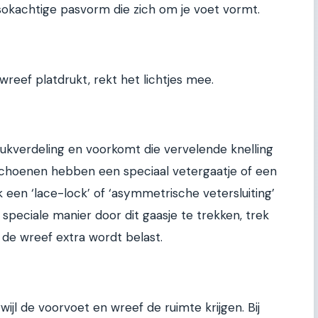
sokachtige pasvorm die zich om je voet vormt.
 wreef platdrukt, rekt het lichtjes mee.
rukverdeling en voorkomt die vervelende knelling
choenen hebben een speciaal vetergaatje of een
k een ‘lace-lock’ of ‘asymmetrische vetersluiting’
peciale manier door dit gaasje te trekken, trek
t de wreef extra wordt belast.
rwijl de voorvoet en wreef de ruimte krijgen. Bij