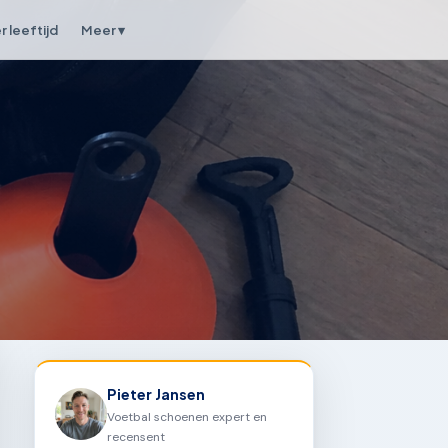
 leeftijd
Meer ▾
Pieter Jansen
Voetbal schoenen expert en
recensent