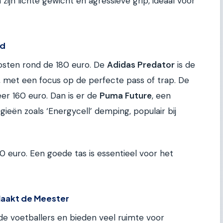
ijn lichte gewicht en agressieve grip, ideaal voor
nd
osten rond de 180 euro. De
Adidas Predator
is de
, met een focus op de perfecte pass of trap. De
er 160 euro. Dan is er de
Puma Future
, een
eën zoals ‘Energycell’ demping, populair bij
0 euro. Een goede tas is essentieel voor het
Maakt de Meester
nde voetballers en bieden veel ruimte voor