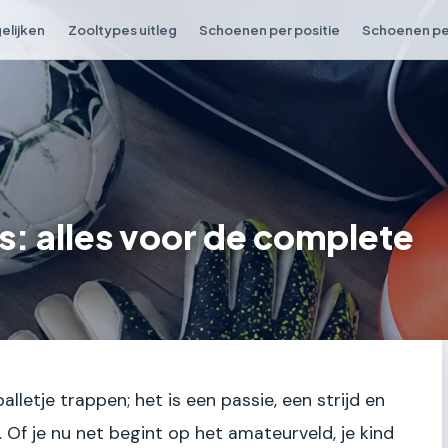
elijken
Zooltypes uitleg
Schoenen per positie
Schoenen per
: alles voor de complete
lletje trappen; het is een passie, een strijd en
 Of je nu net begint op het amateurveld, je kind