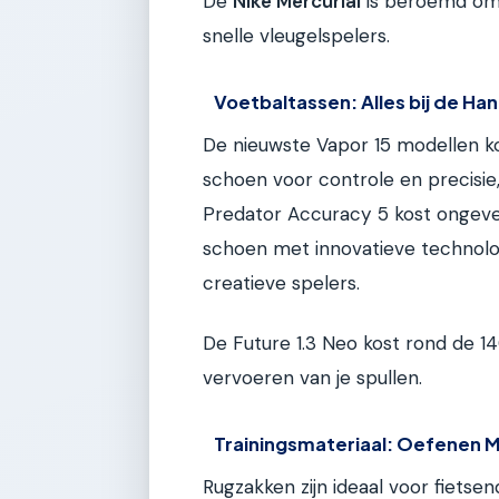
De
Nike Mercurial
is beroemd om z
snelle vleugelspelers.
Voetbaltassen: Alles bij de Ha
De nieuwste Vapor 15 modellen k
schoen voor controle en precisie
Predator Accuracy 5 kost ongeve
schoen met innovatieve technologi
creatieve spelers.
De Future 1.3 Neo kost rond de 14
vervoeren van je spullen.
Trainingsmateriaal: Oefenen 
Rugzakken zijn ideaal voor fietse