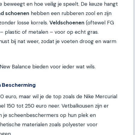
e beweegt en hoe veilig je speelt. De keuze hangt
nd schoenen
hebben een rubberen zool en zijn
zonder losse korrels.
Veldschoenen
(oftewel FG
 plastic of metalen – voor op echt gras.
must bij nat weer, zodat je voeten droog en warm
 New Balance bieden voor ieder wat wils.
n Bescherming
 euro, maar wil je de top zoals de Nike Mercurial
snel 150 tot 250 euro neer. Vetbalkousen zijn er
den je scheenbeschermers op hun plek en
hetische materialen zoals polyester voor
ogen.