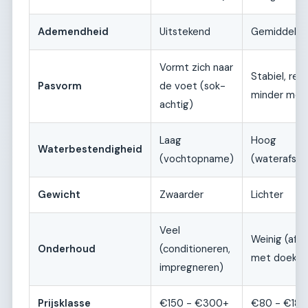
Ademendheid
Uitstekend
Gemiddeld
Vormt zich naar
Stabiel, rekt
Pasvorm
de voet (sok-
minder mee
achtig)
Laag
Hoog
Waterbestendigheid
(vochtopname)
(waterafst
Gewicht
Zwaarder
Lichter
Veel
Weinig (af
Onderhoud
(conditioneren,
met doek)
impregneren)
Prijsklasse
€150 - €300+
€80 - €180