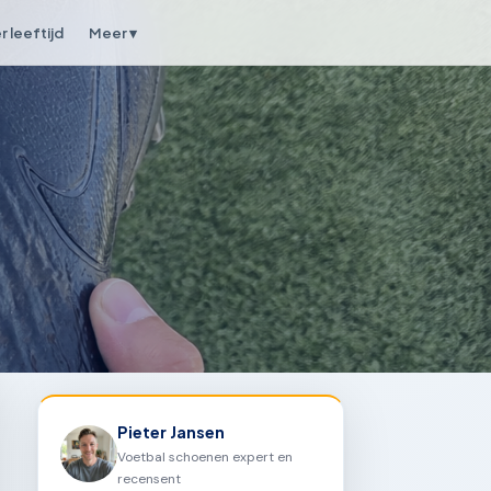
 leeftijd
Meer ▾
Pieter Jansen
Voetbal schoenen expert en
recensent