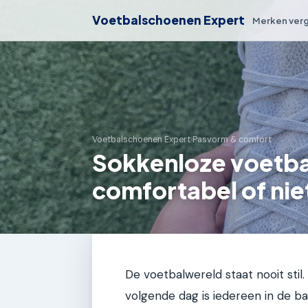
Voetbalschoenen Expert
Merken verg
Voetbalschoenen Expert
›
Pasvorm & comfort
Sokkenloze voetba
comfortabel of nie
De voetbalwereld staat nooit sti
volgende dag is iedereen in de b