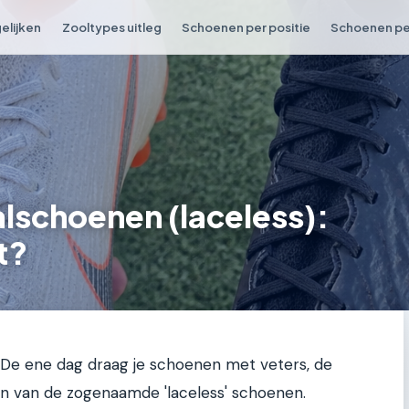
elijken
Zooltypes uitleg
Schoenen per positie
Schoenen per
lschoenen (laceless):
t?
l. De ene dag draag je schoenen met veters, de
an van de zogenaamde 'laceless' schoenen.