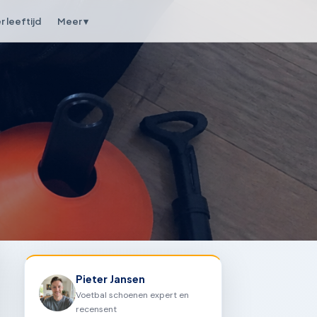
 leeftijd
Meer ▾
Pieter Jansen
Voetbal schoenen expert en
recensent