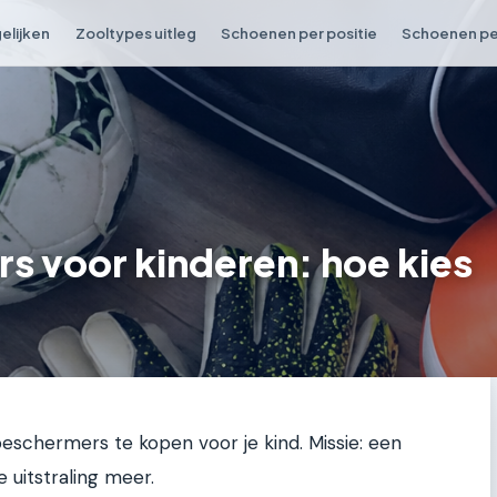
elijken
Zooltypes uitleg
Schoenen per positie
Schoenen per
 voor kinderen: hoe kies
schermers te kopen voor je kind. Missie: een
 uitstraling meer.