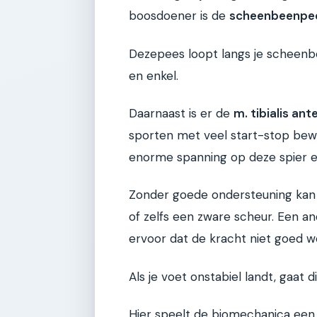
boosdoener is de
scheenbeenpe
Dezepees loopt langs je scheenbe
en enkel.
Daarnaast is er de
m. tibialis ant
sporten met veel start-stop bew
enorme spanning op deze spier e
Zonder goede ondersteuning kan de
of zelfs een zware scheur. Een a
ervoor dat de kracht niet goed w
Als je voet onstabiel landt, gaat 
Hier speelt de biomechanica een c