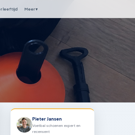
 leeftijd
Meer ▾
Pieter Jansen
Voetbal schoenen expert en
recensent