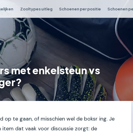
elijken
Zooltypes uitleg
Schoenen per positie
Schoenen per
s met enkelsteun vs
iger?
d op te gaan, of misschien wel de boksr ing. Je
én item dat vaak voor discussie zorgt: de