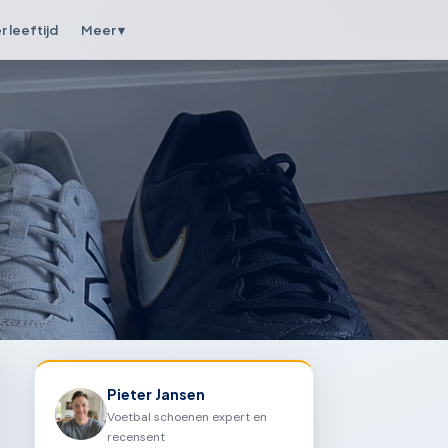
 leeftijd
Meer ▾
Pieter Jansen
Voetbal schoenen expert en
recensent