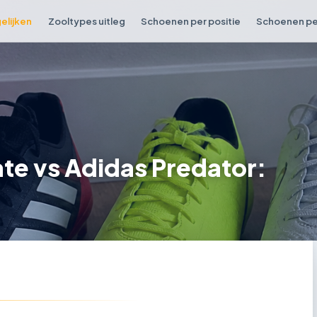
elijken
Zooltypes uitleg
Schoenen per positie
Schoenen per
te vs Adidas Predator: