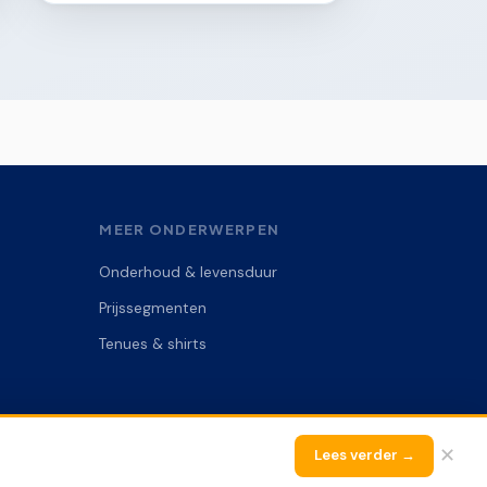
N
MEER ONDERWERPEN
Onderhoud & levensduur
Prijssegmenten
Tenues & shirts
Alle rechten voorbehouden.
✕
Lees verder →