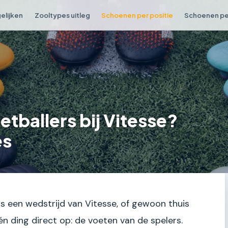
elijken
Zooltypes uitleg
Schoenen per positie
Schoenen per
tballers bij Vitesse?
es
ens een wedstrijd van Vitesse, of gewoon thuis
 één ding direct op: de voeten van de spelers.