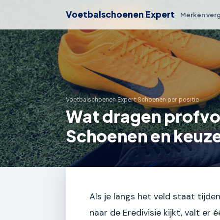
Voetbalschoenen Expert
Merken verg
Voetbalschoenen Expert
›
Schoenen per positie
Wat dragen profvoe
Schoenen en keuz
Als je langs het veld staat tijd
naar de Eredivisie kijkt, valt er