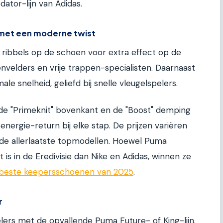
ator-lijn van Adidas.
t met een moderne twist
ribbels op de schoen voor extra effect op de
denvelders en vrije trappen-specialisten. Daarnaast
le snelheid, geliefd bij snelle vleugelspelers.
 de "Primeknit" bovenkant en de "Boost" demping
energie-return bij elke stap. De prijzen variëren
de allerlaatste topmodellen. Hoewel Puma
 is in de Eredivisie dan Nike en Adidas, winnen ze
beste keepersschoenen van 2025
.
r
elers met de opvallende Puma Future- of King-lijn.