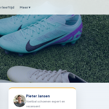
 leeftijd
Meer ▾
Pieter Jansen
Voetbal schoenen expert en
recensent