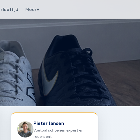
 leeftijd
Meer ▾
Pieter Jansen
Voetbal schoenen expert en
recensent