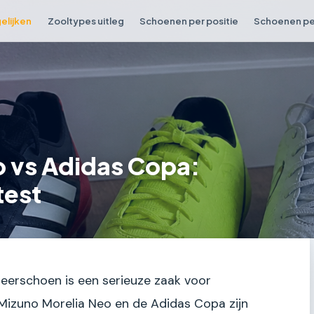
elijken
Zooltypes uitleg
Schoenen per positie
Schoenen per
o vs Adidas Copa:
test
leerschoen is een serieuze zaak voor
e Mizuno Morelia Neo en de Adidas Copa zijn