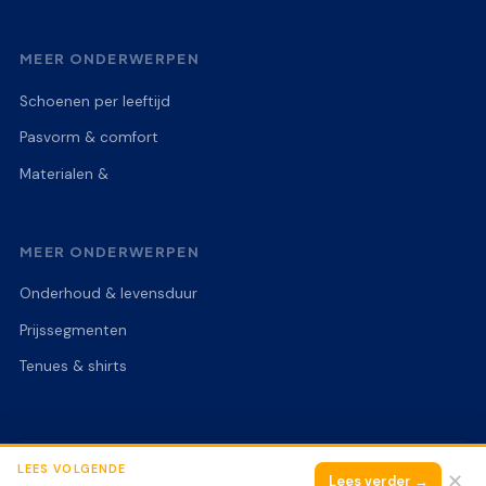
MEER ONDERWERPEN
Schoenen per leeftijd
Pasvorm & comfort
Materialen &
MEER ONDERWERPEN
Onderhoud & levensduur
Prijssegmenten
Tenues & shirts
LEES VOLGENDE
© 2026 Voetbalschoenen Expert
Alle rechten voorbehouden.
✕
Lees verder →